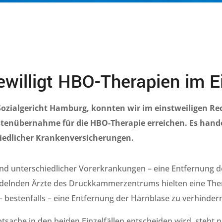
ewilligt HBO-Therapien im E
 Sozialgericht Hamburg, konnten wir im
einstweiligen
Rec
stenübernahme
für die
HBO
-Therapie erreichen. Es hand
hiedlicher Krankenversicherungen.
nd unterschiedlicher Vorerkrankungen – eine Entfernung de
elnden Ärzte des Druckkammerzentrums hielten eine Ther
– bestenfalls – eine Entfernung der Harnblase zu verhindern
ptsache in den beiden Einzelfällen entscheiden wird, steht 