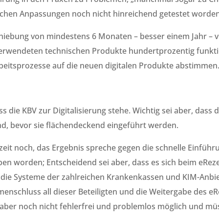
hen Anpassungen noch nicht hinreichend getestet worden
schiebung von mindestens 6 Monaten – besser einem Jahr –
 verwendeten technischen Produkte hundertprozentig funkti
Arbeitsprozesse auf die neuen digitalen Produkte abstimmen
ss die KBV zur Digitalisierung stehe. Wichtig sei aber, das
nd, bevor sie flächendeckend eingeführt werden.
zeit noch, das Ergebnis spreche gegen die schnelle Einführun
en worden; Entscheidend sei aber, dass es sich beim eR
e, die Systeme der zahlreichen Krankenkassen und KIM-Anbie
nschluss all dieser Beteiligten und die Weitergabe des eRe
i aber noch nicht fehlerfrei und problemlos möglich und mü