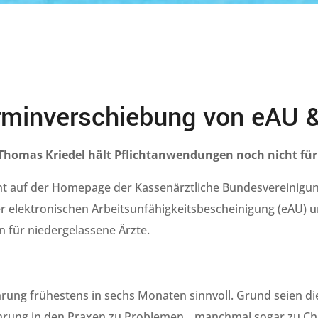
rminverschiebung von eAU 
 Thomas Kriedel hält Pflichtanwendungen noch nicht für
ht auf der Homepage der Kassenärztliche Bundesvereinigung 
 elektronischen Arbeitsunfähigkeitsbescheinigung (eAU) u
n für niedergelassene Ärzte.
ührung frühestens in sechs Monaten sinnvoll. Grund seien d
führung in den Praxen zu Problemen, „manchmal sogar zu Ch