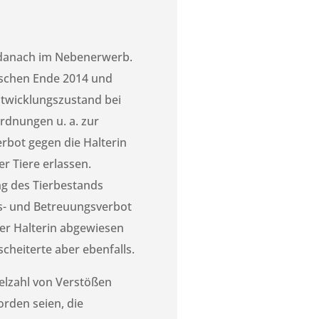
d danach im Nebenerwerb.
ischen Ende 2014 und
ntwicklungszustand bei
ordnungen u. a. zur
rbot gegen die Halterin
 Tiere erlassen.
ng des Tierbestands
gs- und Betreuungsverbot
der Halterin abgewiesen
cheiterte aber ebenfalls.
elzahl von Verstößen
orden seien, die