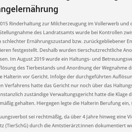
angelernährung
s 2015 Rinderhaltung zur Milcherzeugung im Vollerwerb un
r Stellungnahme des Landratsamts wurde bei Kontrollen zw
in schlechter Ernährungszustand bzw. zurückgebliebener E
ieren festgestellt. Deshalb wurden tierschutzrechtliche An
ssen. Im August 2019 wurde ein Haltungs- und Betreuungsve
flösung des Tierbestands und Anordnung der Wegnahme der
e Halterin vor Gericht. Infolge der durchgeführten Auflösu
en Verfahrens hatte das Gericht nur noch über das Haltun
instanzlich zuständige Verwaltungsgericht hatte die Klage 
mäßig gehalten. Hiergegen legte die Halterin Berufung ein, s
ungsverbot sei rechtmäßig, da über 4 Jahre hinweg eine Vi
tz (TierSchG) durch die Amtstierärzt:innen dokumentiert w