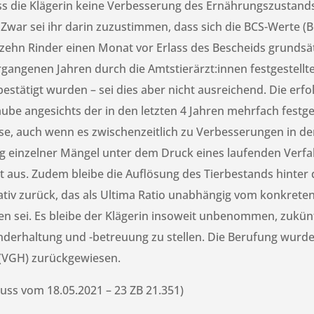
ass die Klägerin keine Verbesserung des Ernährungszustands d
war sei ihr darin zuzustimmen, dass sich die BCS-Werte (B
zehn Rinder einen Monat vor Erlass des Bescheids grundsät
rgangenen Jahren durch die Amtstierärzt:innen festgestellt
 bestätigt wurden – sei dies aber nicht ausreichend. Die erf
be angesichts der in den letzten 4 Jahren mehrfach festge
se, auch wenn es zwischenzeitlich zu Verbesserungen in d
ng einzelner Mängel unter dem Druck eines laufenden Verfa
ht aus. Zudem bleibe die Auflösung des Tierbestands hinte
ativ zurück, das als Ultima Ratio unabhängig vom konkrete
n sei. Es bleibe der Klägerin insoweit unbenommen, zukünf
nderhaltung und -betreuung zu stellen. Die Berufung wurd
(VGH) zurückgewiesen.
uss vom 18.05.2021 – 23 ZB 21.351)