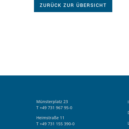
ZURÜCK ZUR ÜBERSICHT
Münsterplatz 23
T +49 731 967 95-0
Heimstraße 11
T +49 731 155 390-0