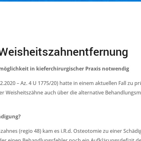
 Weisheitszahnentfernung
öglichkeit in kieferchirurgischer Praxis notwendig
.2020 – Az. 4 U 1775/20) hatte in einem aktuellen Fall zu p
der Weisheitszähne auch über die alternative Behandlungsm
ädigung?
zahnes (regio 48) kam es i.R.d. Osteotomie zu einer Schädig
r einen Behandlungsfehler noch ein Aufklärungsdefizit de